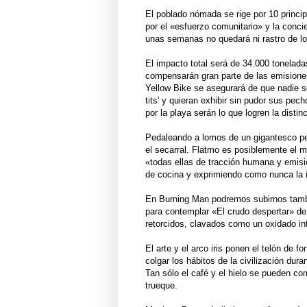
El poblado nómada se rige por 10 princip
por el «esfuerzo comunitario» y la conci
unas semanas no quedará ni rastro de lo
El impacto total será de 34.000 tonelad
compensarán gran parte de las emisiones
Yellow Bike se asegurará de que nadie se
tits' y quieran exhibir sin pudor sus pe
por la playa serán lo que logren la disti
Pedaleando a lomos de un gigantesco pez
el secarral. Flatmo es posiblemente el m
«todas ellas de tracción humana y emisi
de cocina y exprimiendo como nunca la 
En Burning Man podremos subirnos también
para contemplar «El crudo despertar» de
retorcidos, clavados como un oxidado int
El arte y el arco iris ponen el telón de fo
colgar los hábitos de la civilización dura
Tan sólo el café y el hielo se pueden co
trueque.