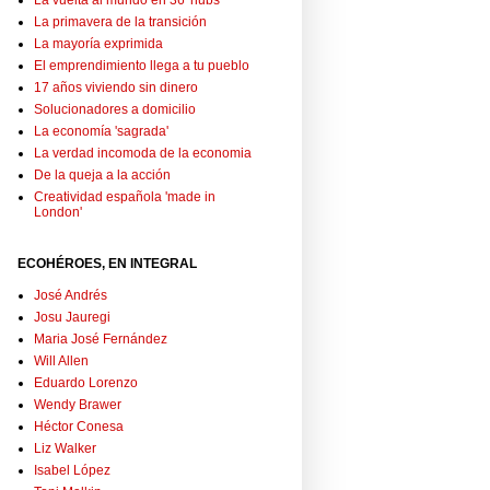
La vuelta al mundo en 36 'hubs'
La primavera de la transición
La mayoría exprimida
El emprendimiento llega a tu pueblo
17 años viviendo sin dinero
Solucionadores a domicilio
La economía 'sagrada'
La verdad incomoda de la economia
De la queja a la acción
Creatividad española 'made in
London'
ECOHÉROES, EN INTEGRAL
José Andrés
Josu Jauregi
Maria José Fernández
Will Allen
Eduardo Lorenzo
Wendy Brawer
Héctor Conesa
Liz Walker
Isabel López