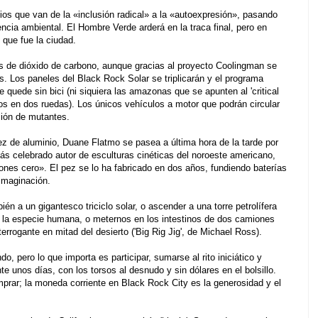
ios que van de la «inclusión radical» a la «autoexpresión», pasando
encia ambiental. El Hombre Verde arderá en la traca final, pero en
 que fue la ciudad.
as de dióxido de carbono, aunque gracias al proyecto Coolingman se
. Los paneles del Black Rock Solar se triplicarán y el programa
 quede sin bici (ni siquiera las amazonas que se apunten al 'critical
chos en dos ruedas). Los únicos vehículos a motor que podrán circular
nción de mutantes.
 de aluminio, Duane Flatmo se pasea a última hora de la tarde por
ás celebrado autor de esculturas cinéticas del noroeste americano,
ones cero». El pez se lo ha fabricado en dos años, fundiendo baterías
imaginación.
 a un gigantesco triciclo solar, o ascender a una torre petrolífera
 la especie humana, o meternos en los intestinos de dos camiones
errogante en mitad del desierto ('Big Rig Jig', de Michael Ross).
ndo, pero lo que importa es participar, sumarse al rito iniciático y
nte unos días, con los torsos al desnudo y sin dólares en el bolsillo.
mprar; la moneda corriente en Black Rock City es la generosidad y el