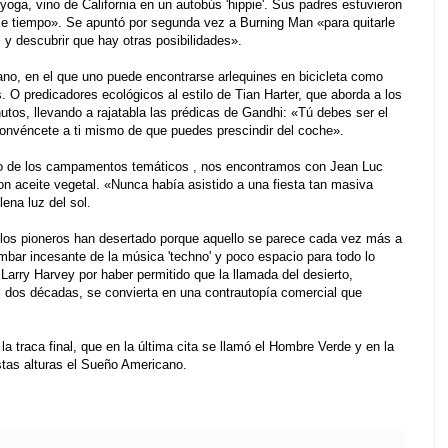
yoga, vino de California en un autobús 'hippie'. Sus padres estuvieron
 tiempo». Se apuntó por segunda vez a Burning Man «para quitarle
 y descubrir que hay otras posibilidades».
no, en el que uno puede encontrarse arlequines en bicicleta como
 O predicadores ecológicos al estilo de Tian Harter, que aborda a los
tos, llevando a rajatabla las prédicas de Gandhi: «Tú debes ser el
onvéncete a ti mismo de que puedes prescindir del coche».
uno de los campamentos temáticos , nos encontramos con Jean Luc
n aceite vegetal. «Nunca había asistido a una fiesta tan masiva
ena luz del sol.
 los pioneros han desertado porque aquello se parece cada vez más a
tumbar incesante de la música 'techno' y poco espacio para todo lo
Larry Harvey por haber permitido que la llamada del desierto,
 dos décadas, se convierta en una contrautopía comercial que
 la traca final, que en la última cita se llamó el Hombre Verde y en la
estas alturas el Sueño Americano.