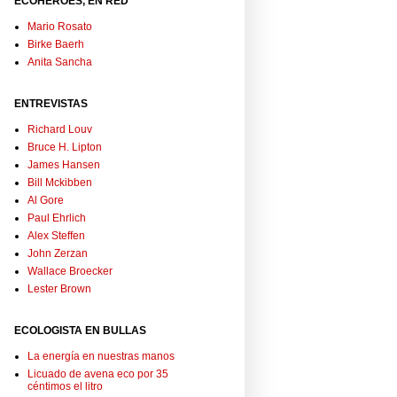
ECOHÉROES, EN RED
Mario Rosato
Birke Baerh
Anita Sancha
ENTREVISTAS
Richard Louv
Bruce H. Lipton
James Hansen
Bill Mckibben
Al Gore
Paul Ehrlich
Alex Steffen
John Zerzan
Wallace Broecker
Lester Brown
ECOLOGISTA EN BULLAS
La energía en nuestras manos
Licuado de avena eco por 35
céntimos el litro