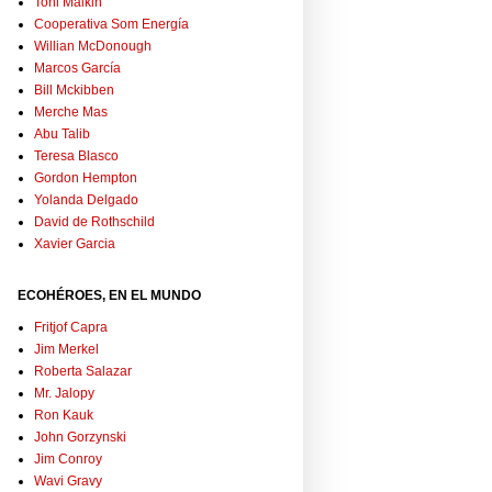
Toni Malkin
Cooperativa Som Energía
Willian McDonough
Marcos García
Bill Mckibben
Merche Mas
Abu Talib
Teresa Blasco
Gordon Hempton
Yolanda Delgado
David de Rothschild
Xavier Garcia
ECOHÉROES, EN EL MUNDO
Fritjof Capra
Jim Merkel
Roberta Salazar
Mr. Jalopy
Ron Kauk
John Gorzynski
Jim Conroy
Wavi Gravy