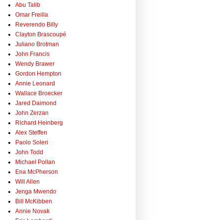
Abu Talib
Omar Freilla
Reverendo Billy
Clayton Brascoupé
Juliano Brotman
John Francis
Wendy Brawer
Gordon Hempton
Annie Leonard
Wallace Broecker
Jared Daimond
John Zerzan
Richard Heinberg
Alex Steffen
Paolo Soleri
John Todd
Michael Pollan
Ena McPherson
Will Allen
Jenga Mwendo
Bill McKibben
Annie Novak