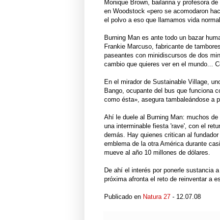
Monique Brown, bailarina y profesora de 
en Woodstock «pero se acomodaron hace
el polvo a eso que llamamos vida normal
Burning Man es ante todo un bazar huma
Frankie Marcuso, fabricante de tambores.
paseantes con minidiscursos de dos minu
cambio que quieres ver en el mundo... C
En el mirador de Sustainable Village, 
Bango, ocupante del bus que funciona co
como ésta», asegura tambaleándose a pl
Ahí le duele al Burning Man: muchos de
una interminable fiesta 'rave', con el re
demás. Hay quienes critican al fundador 
emblema de la otra América durante casi
mueve al año 10 millones de dólares.
De ahí el interés por ponerle sustancia a
próxima afronta el reto de reinventar a 
Publicado en
Natura 27
- 12.07.08