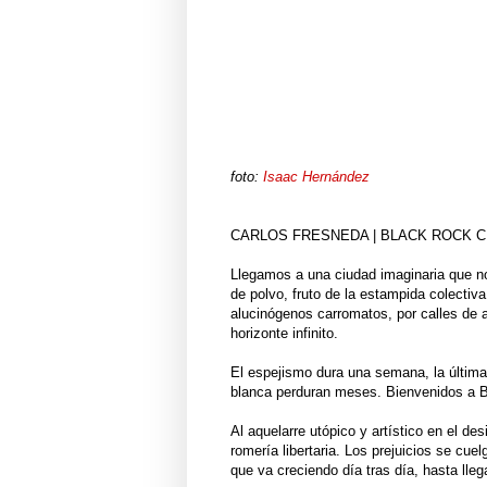
foto:
Isaac Hernández
CARLOS FRESNEDA | BLACK ROCK C
Llegamos a una ciudad imaginaria que no
de polvo, fruto de la estampida colectiv
alucinógenos carromatos, por calles de 
horizonte infinito.
El espejismo dura una semana, la última d
blanca perduran meses. Bienvenidos a B
Al aquelarre utópico y artístico en el d
romería libertaria. Los prejuicios se cuel
que va creciendo día tras día, hasta lle