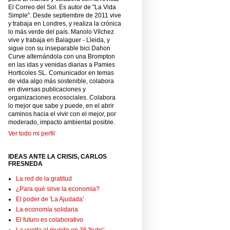
El Correo del Sol. Es autor de "La Vida
Simple". Desde septiembre de 2011 vive
y trabaja en Londres, y realiza la crónica
lo más verde del país. Manolo Vílchez
vive y trabaja en Balaguer - Lleida, y
sigue con su inseparable bici Dahon
Curve alternándola con una Brompton
en las idas y venidas diarias a Pamies
Horticoles SL. Comunicador en temas
de vida algo más sostenible, colabora
en diversas publicaciones y
organizaciones ecosociales. Colabora
lo mejor que sabe y puede, en el abrir
caminos hacia el vivir con el mejor, por
moderado, impacto ambiental posible.
Ver todo mi perfil
IDEAS ANTE LA CRISIS, CARLOS
FRESNEDA
La red de la gratitud
¿Para qué sirve la economía?
El poder de 'La Ajudada'
La economía solidaria
El futuro es colaborativo