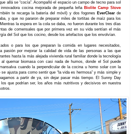
 que allá se “cocía”. Acompañó el espacio un campo de tecno para sol
la innovadora cocina mejorada de pequeña leña
Biolite Camp Stove
bién te recarga la batería del móvil) y dos fogones
EverClear
de
ba, y que no pararon de preparar miles de tortitas de maíz para los
 Mientras la espera en la cola se daba, no fueron durante los tres días
untas de comensales que por primera vez en su vida sentían el más
rgía del Sol que los cocino, desde los artefactos que los envolvían.
ados o para los que preparan la comida en lugares necesitados,
la pasión por mejorar la calidad de vida de las personas a las que
rantes hasta la más alejada vivienda rural familiar donde la tecnología
s al quemar biomasa con casi nada de humos, donde el Sol puede
a mansalva cuando la perpendicular de la cocina u horno solar con la
no se ajusta para como sentir que “la vida es hermosa” y más simple y
hagamos a partir de ya, sin dejar pasar más tiempo. El Sunny Day
os que podrían ser, los años más nutritivos y decisivos en nuestra
sotros.