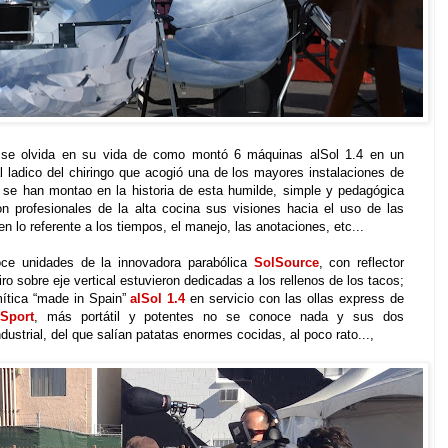
 se olvida en su vida de como montó 6 máquinas alSol 1.4 en un
 al ladico del chiringo que acogió una de los mayores instalaciones de
e se han montao en la historia de esta humilde, simple y pedagógica
on profesionales de la alta cocina sus visiones hacia el uso de las
 en lo referente a los tiempos, el manejo, las anotaciones, etc...
doce unidades de la innovadora parabólica
SolSource
, con reflector
ro sobre eje vertical estuvieron dedicadas a los rellenos de los tacos;
mítica “made in Spain”
alSol 1.4
en servicio con las ollas express de
Sport
, más portátil y potentes no se conoce nada y sus dos
dustrial, del que salían patatas enormes cocidas, al poco rato...,