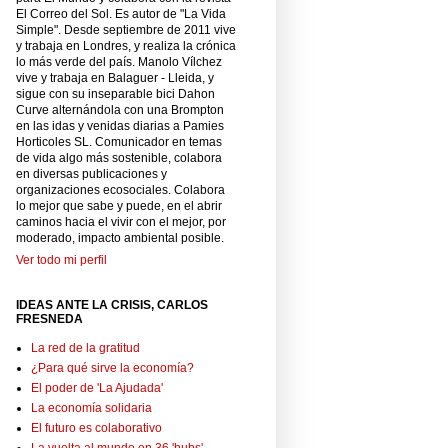
El Correo del Sol. Es autor de "La Vida
Simple". Desde septiembre de 2011 vive
y trabaja en Londres, y realiza la crónica
lo más verde del país. Manolo Vílchez
vive y trabaja en Balaguer - Lleida, y
sigue con su inseparable bici Dahon
Curve alternándola con una Brompton
en las idas y venidas diarias a Pamies
Horticoles SL. Comunicador en temas
de vida algo más sostenible, colabora
en diversas publicaciones y
organizaciones ecosociales. Colabora
lo mejor que sabe y puede, en el abrir
caminos hacia el vivir con el mejor, por
moderado, impacto ambiental posible.
Ver todo mi perfil
IDEAS ANTE LA CRISIS, CARLOS
FRESNEDA
La red de la gratitud
¿Para qué sirve la economía?
El poder de 'La Ajudada'
La economía solidaria
El futuro es colaborativo