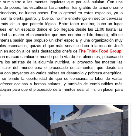
r suministro a las mentes inquietas que por allá pululan. Con una
s de popes, las esculturas fascinantes, los grafitis de tamaño como
inadoras, no fueron pocas. Por lo general en estos espacios, ya lo
s con la oferta gastro, y bueno, no me entretengo en sector cervezas
 más de lo que parecía lógico. Entre tanto mostrar, hubo un lugar
 Pues, en un espacio donde el Sol llegaba desde las 11:00 hasta las
idad la marcó el rascacielos que nos cortaba el hilo dorado), allá se
 intensa pasión que propuso un chef especial y una organización muy
pales escenarios, quizás el que más servicio daba a la idea de José
an en acción a los más destacados chefs de
The Think Food Group
,
an marcao cambiar el mundo por la vía de los alimentos, procesando
 los artistas de la alquimía nutritiva, el proyecto fue mostrar las
e calor del mundo para el procesado de alimentos, que desde su
a con proyectos en varios países en desarrollo y pobreza energética.
se brindó la oportunidad de que se conociera la labor de varias
 ofrecer cocinas y hornos solares, y también de combustibles más
rabajan para que el procesado de alimentos sea, al fin, un placer para
.