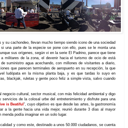
os y su cachondeo, llevan mucho tiempo siendo icono de una sociedad
y si una parte de la especie se pone con ello, pues se le monta una
unque sus orígenes, según vi en la serie El Padrino, parece que tiene
a militares de la zona, el devenir hacia el turismo de ocio de está
de suministro agua acechando, con millones de visitantes a diario,
iones que parecen terminales de aeropuerto en su recepción, la que
ivel ludópata en la misma planta baja, y es que tardas lo suyo en
rras,
blackjak
, ruletas y gente poco feliz a simple vista, salvo cuando
 negocio cultural, sector musical, con más felicidad ambiental y digo
 servicios de la colosal urbe del entretenimiento y disfrute para una
ive is Beatiful
”, cuyo objetivo es que desde las artes, la gastronomía
irar a la gente hacia una vida mejor, reunió durante 3 días al mayor
n menda podía imaginar en un solo lugar.
e calidad y como este, destinado a unos 50.000 ciudadanos, se cuenta