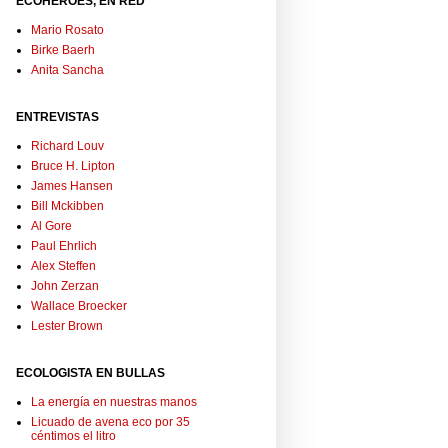
ECOHÉROES, EN RED
Mario Rosato
Birke Baerh
Anita Sancha
ENTREVISTAS
Richard Louv
Bruce H. Lipton
James Hansen
Bill Mckibben
Al Gore
Paul Ehrlich
Alex Steffen
John Zerzan
Wallace Broecker
Lester Brown
ECOLOGISTA EN BULLAS
La energía en nuestras manos
Licuado de avena eco por 35
céntimos el litro