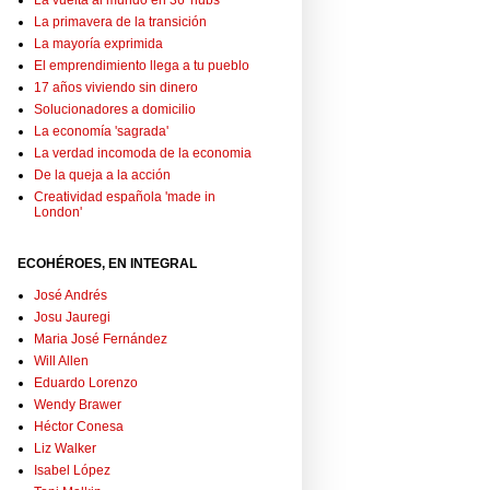
La vuelta al mundo en 36 'hubs'
La primavera de la transición
La mayoría exprimida
El emprendimiento llega a tu pueblo
17 años viviendo sin dinero
Solucionadores a domicilio
La economía 'sagrada'
La verdad incomoda de la economia
De la queja a la acción
Creatividad española 'made in
London'
ECOHÉROES, EN INTEGRAL
José Andrés
Josu Jauregi
Maria José Fernández
Will Allen
Eduardo Lorenzo
Wendy Brawer
Héctor Conesa
Liz Walker
Isabel López