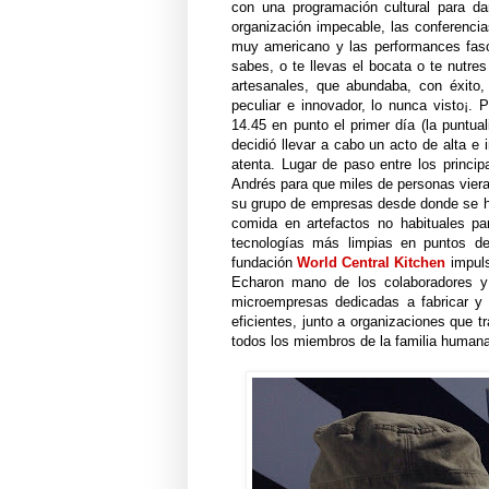
con una programación cultural para da
organización impecable, las conferencia
muy americano y las performances fasc
sabes, o te llevas el bocata o te nutre
artesanales, que abundaba, con éxito,
peculiar e innovador, lo nunca visto¡.
14.45 en punto el primer día (la puntual
decidió llevar a cabo un acto de alta e
atenta. Lugar de paso entre los princi
Andrés para que miles de personas vier
su grupo de empresas desde donde se h
comida en artefactos no habituales para
tecnologías más limpias en puntos d
fundación
World Central Kitchen
impuls
Echaron mano de los colaboradores y 
microempresas dedicadas a fabricar y
eficientes, junto a organizaciones que t
todos los miembros de la familia humana