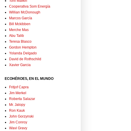
Toni Malkin
Cooperativa Som Energía
Willian McDonough
Marcos García
Bill Mckibben
Merche Mas
Abu Talib
Teresa Blasco
Gordon Hempton
Yolanda Delgado
David de Rothschild
Xavier Garcia
ECOHÉROES, EN EL MUNDO
Fritjof Capra
Jim Merkel
Roberta Salazar
Mr. Jalopy
Ron Kauk
John Gorzynski
Jim Conroy
Wavi Gravy