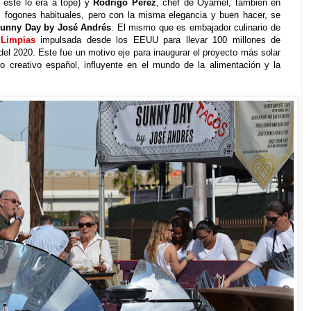
 este lo era a tope) y
Rodrigo Pérez
, chef de Oyamel, también en
s fogones habituales, pero con la misma elegancia y buen hacer, se
unny Day by José Andrés
. El mismo que es embajador culinario de
 Limpias
impulsada desde los EEUU para llevar 100 millones de
el 2020. Este fue un motivo eje para inaugurar el proyecto más solar
ro creativo español, influyente en el mundo de la alimentación y la