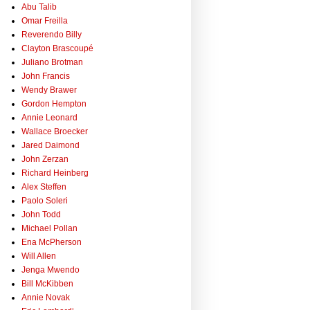
Abu Talib
Omar Freilla
Reverendo Billy
Clayton Brascoupé
Juliano Brotman
John Francis
Wendy Brawer
Gordon Hempton
Annie Leonard
Wallace Broecker
Jared Daimond
John Zerzan
Richard Heinberg
Alex Steffen
Paolo Soleri
John Todd
Michael Pollan
Ena McPherson
Will Allen
Jenga Mwendo
Bill McKibben
Annie Novak