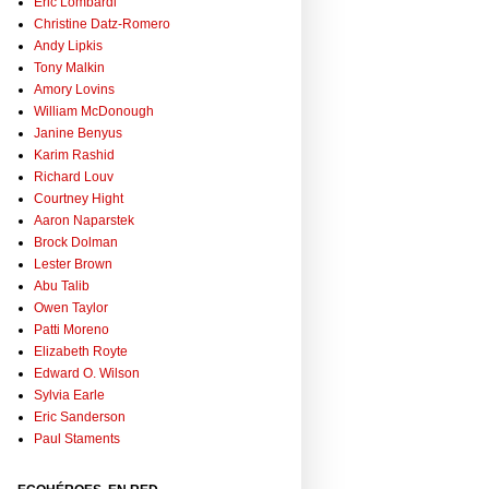
Eric Lombardi
Christine Datz-Romero
Andy Lipkis
Tony Malkin
Amory Lovins
William McDonough
Janine Benyus
Karim Rashid
Richard Louv
Courtney Hight
Aaron Naparstek
Brock Dolman
Lester Brown
Abu Talib
Owen Taylor
Patti Moreno
Elizabeth Royte
Edward O. Wilson
Sylvia Earle
Eric Sanderson
Paul Staments